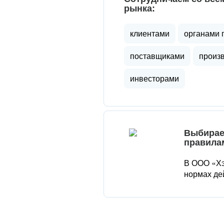
рынка:
клиентами
органами 
поставщиками
произ
инвесторами
Выбирае
правила
В ООО «Хэ
нормах де