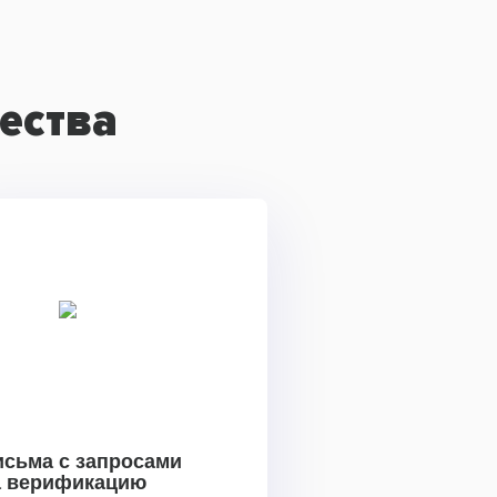
ества
исьма с запросами
а верификацию