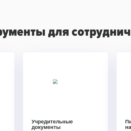
рументы для сотруднич
Учредительные
П
документы
н