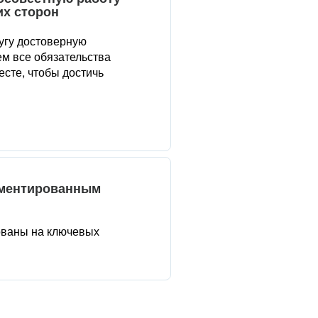
их сторон
угу достоверную
м все обязательства
сте, чтобы достичь
аментированным
ованы на ключевых