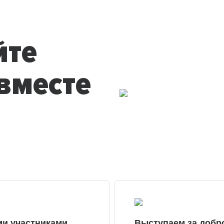
йте
вместе
ми участниками
Выступаем за добр