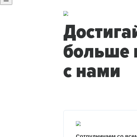
Достига
больше 
с нами
Сотрудничаем со все