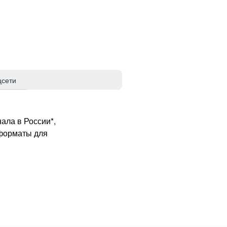
цсети
ала в России*,
 форматы для